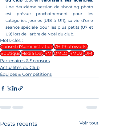
du club
 tout en 
valorisant ses licenciés
. 
Une deuxième session de shooting photo 
est prévue prochainement pour les 
catégories jeunes (U18 à U11), suivie d’une 
séance spéciale pour les plus petits (U7 et 
U9) lors de l’arbre de Noël du club.
Mots-clés :
Conseil d'Administration
VH Photoworks
Boutique
Media Day
RM1
DMLOI
RMU21
DM1
Partenaires & Sponsors
Actualités du Club
Équipes & Compétitions
Voir tout
Posts récents