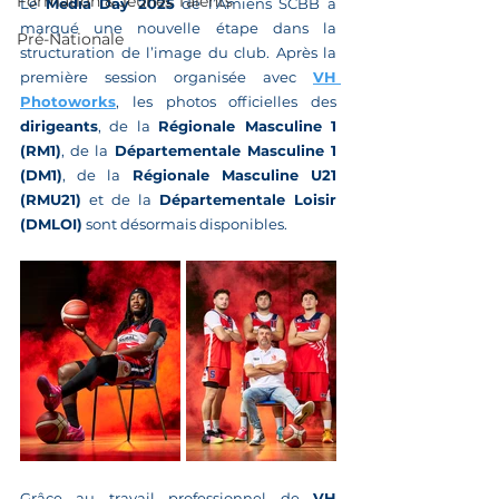
Formation & Jeunes Talents
Le 
Media Day 2025
 de l’Amiens SCBB a 
marqué une nouvelle étape dans la 
Pré-Nationale
structuration de l’image du club. Après la 
première session organisée avec 
VH 
Photoworks
, les photos officielles des 
dirigeants
, de la 
Régionale Masculine 1 
(RM1)
, de la 
Départementale Masculine 1 
(DM1)
, de la 
Régionale Masculine U21 
(RMU21)
 et de la 
Départementale Loisir 
(DMLOI)
 sont désormais disponibles.
Grâce au travail professionnel de 
VH 