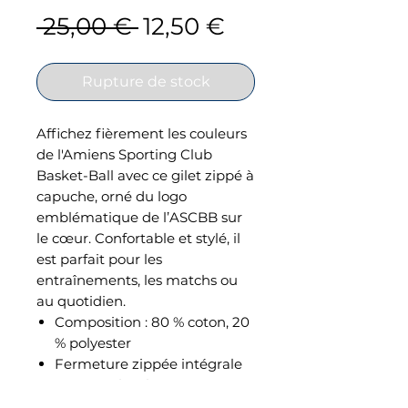
Prix
Prix
 25,00 € 
12,50 €
original
promotionnel
Rupture de stock
Affichez fièrement les couleurs
de l'Amiens Sporting Club
Basket-Ball avec ce gilet zippé à
capuche, orné du logo
emblématique de l’ASCBB sur
le cœur. Confortable et stylé, il
est parfait pour les
entraînements, les matchs ou
au quotidien.
Composition : 80 % coton, 20
% polyester
Fermeture zippée intégrale
Deux poches kangourou
Logo ASCBB imprimé à