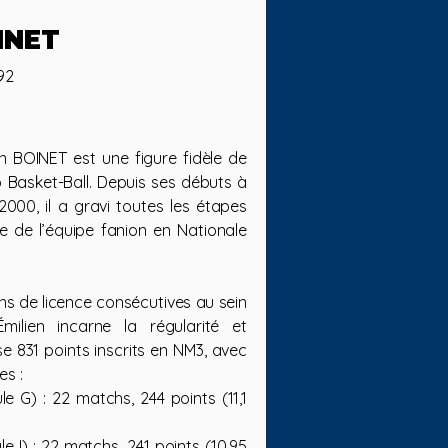
INET
92
n BOINET est une figure fidèle de
b Basket-Ball. Depuis ses débuts à
000, il a gravi toutes les étapes
e de l’équipe fanion en Nationale
ns de licence consécutives au sein
milien incarne la régularité et
ise 831 points inscrits en NM3, avec
es :
e G) : 22 matchs, 244 points (11,1
 I) : 22 matchs, 241 points (10,95