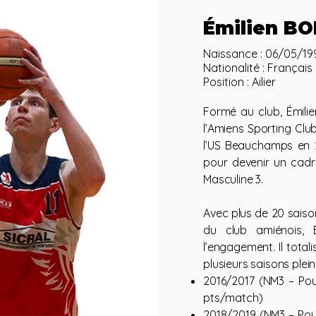
Émilien BO
Naissance : 06/05/19
Nationalité : Français
Position : Ailier
Formé au club, Émilie
l’Amiens Sporting Clu
l’US Beauchamps en 2
pour devenir un cadr
Masculine 3.
Avec plus de 20 saiso
du club amiénois, É
l’engagement. Il total
plusieurs saisons plein
2016/2017 (NM3 – Poul
pts/match)
2018/2019 (NM3 – Poule