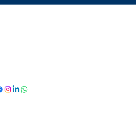
6 85 41 53 25
Politique de
amienscbb@gmail.com
confidentialité
Conditions
Gymnase Georges
générales
uisset, rue Robert le
Politique de
Coq - 80000 Amiens
remboursement
Politique de
livraison
d secured by
Wix