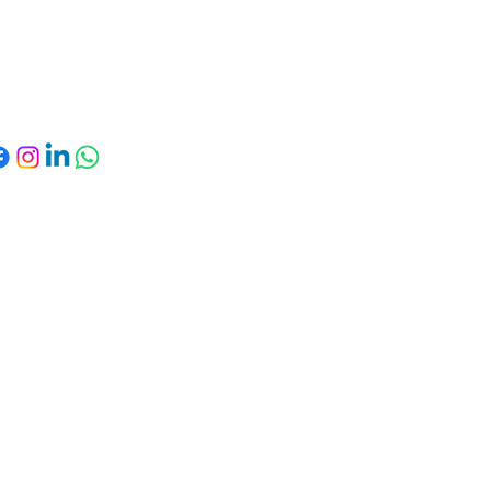
Gymnase Georges
générales
uisset, rue Robert le
Politique de
Coq - 80000 Amiens
remboursement
Politique de
livraison
d secured by
Wix