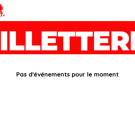
AMIENS SPORTING CLUB BASKET-BA
ILLETTER
Pas d'événements pour le moment
6 85 41 53 25
Politique de
amienscbb@gmail.com
confidentialité
Conditions