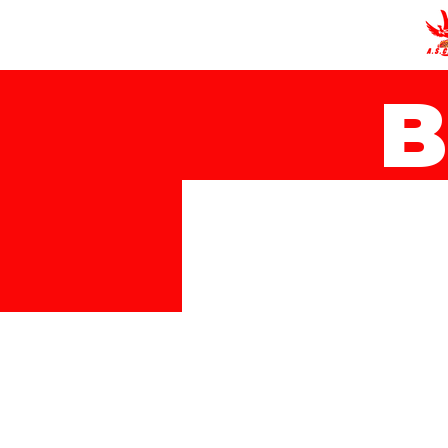
B
Amiens Sporting
0
Club Basket-Ball