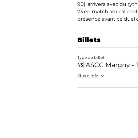
90), arrivera avec du ryt
73 en match amical cont
présence avant ce duel q
Billets
Type de billet
🆚 ASCC Margny - 
Plus d'info