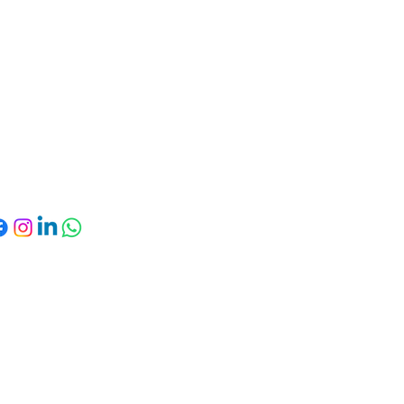
6 85 41 53 25
Politique de
amienscbb@gmail.com
confidentialité
Conditions
Gymnase Georges
générales
uisset, rue Robert le
Politique de
Coq - 80000 Amiens
remboursement
Politique de
livraison
d secured by
Wix