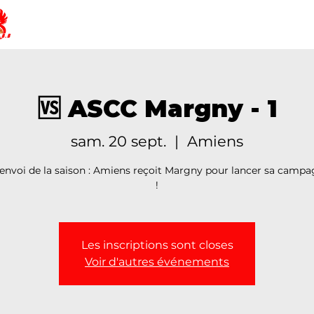
AMIENS SPORTING CLUB BASKET-BA
🆚 ASCC Margny - 1
sam. 20 sept.
  |  
Amiens
envoi de la saison : Amiens reçoit Margny pour lancer sa camp
!
Les inscriptions sont closes
Voir d'autres événements