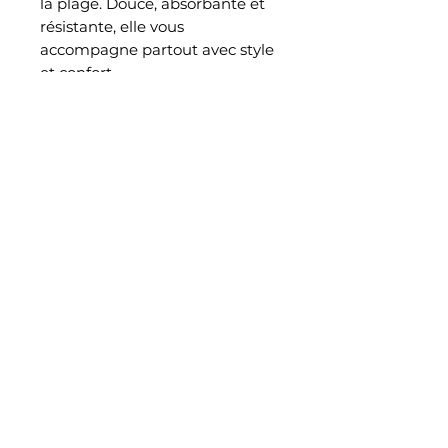
la plage. Douce, absorbante et
résistante, elle vous
accompagne partout avec style
et confort.
Avec le logo du club bien en
évidence, c’est l’accessoire
parfait pour tout supporter ou
joueur de l’ASCBB !
Amiens Sporting Club Basket-Ball
06 85 41 53 25
amienscbb@gmail.com
Gymnase Georges Cuisset, rue Robert le Coq - 80000 Amiens
Politique de confidentialité
Conditions générales
Politique de remboursement
Politique de livraison
© 2035 by Amiens Sporting Club Basket-Ball. Powered and secured by
Wix