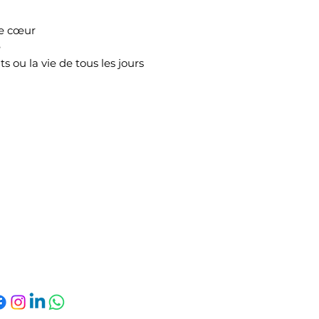
e cœur
e
s ou la vie de tous les jours
6 85 41 53 25
Politique de
amienscbb@gmail.com
confidentialité
Conditions
Gymnase Georges
générales
uisset, rue Robert le
Politique de
Coq - 80000 Amiens
remboursement
Politique de
livraison