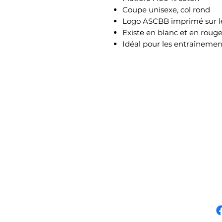
Coupe unisexe, col rond
Logo ASCBB imprimé sur l
Existe en blanc et en roug
Idéal pour les entraînement
Amiens Sporting
0
Club Basket-Ball
C