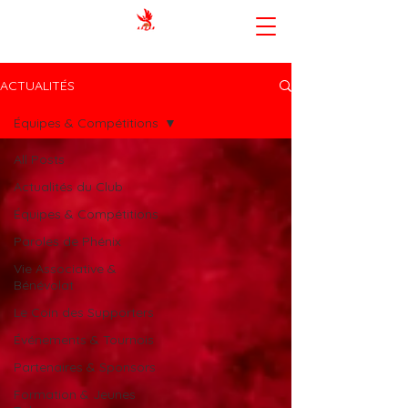
AMIENS SPORTING CLUB BASKET-
BALL
ACTUALITÉS
Équipes & Compétitions
All Posts
Actualités du Club
Équipes & Compétitions
Paroles de Phénix
Vie Associative &
Bénévolat
Le Coin des Supporters
Événements & Tournois
Partenaires & Sponsors
Formation & Jeunes