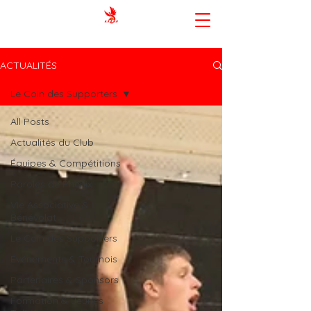
AMIENS SPORTING CLUB BASKET-
BALL
ACTUALITÉS
Le Coin des Supporters
All Posts
Actualités du Club
Équipes & Compétitions
Paroles de Phénix
Vie Associative &
Bénévolat
Le Coin des Supporters
Événements & Tournois
Partenaires & Sponsors
Formation & Jeunes