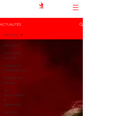
AMIENS SPORTING CLUB BASKET-
BALL
ACTUALITÉS
All Posts
All Posts
Actualités
du Club
Équipes &
Compétitions
Paroles de
Phénix
Vie
Associative
&
Bénévolat
Le Coin