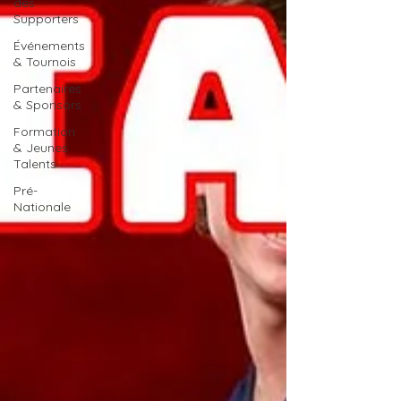
des
Supporters
Événements
& Tournois
Partenaires
& Sponsors
Formation
& Jeunes
Talents
Pré-
Nationale