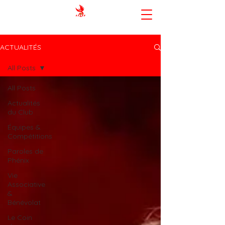
AMIENS SPORTING CLUB BASKET-
BALL
ACTUALITÉS
All Posts
All Posts
Actualités
du Club
Équipes &
Compétitions
Paroles de
Phénix
Vie
Associative
&
Bénévolat
Le Coin