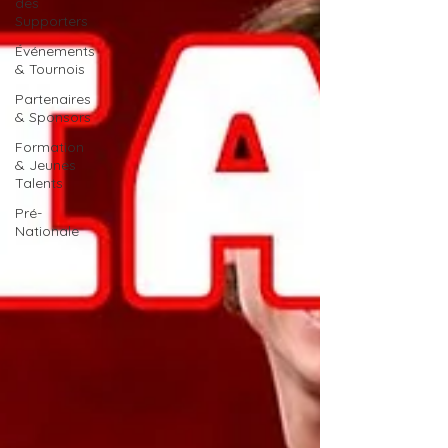
des
Supporters
Événements
& Tournois
Partenaires
& Sponsors
Formation
& Jeunes
Talents
Pré-
Nationale