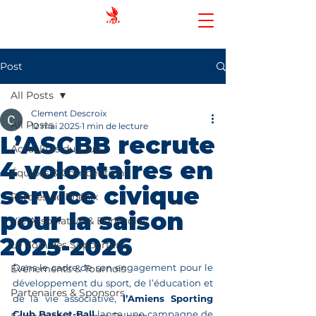
AMIENS SPORTING CLUB BASKET-
BALL
Post
All Posts
Clement Descroix
All Posts
12 mai 2025
1 min de lecture
L’ASCBB recrute
Actualités du Club
4 volontaires en
Équipes & Compétitions
service civique
Paroles de Phénix
pour la saison
Vie Associative & Bénévolat
2025-2026
Le Coin des Supporters
Dans le cadre de son engagement pour le 
Événements & Tournois
développement du sport, de l’éducation et 
Partenaires & Sponsors
de la vie associative, 
l’Amiens Sporting 
Club Basket-Ball
 lance une campagne de 