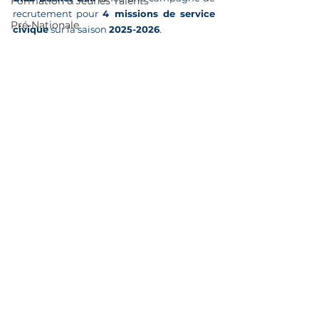
Formation & Jeunes Talents
recrutement pour 
4 missions de service 
Pré-Nationale
civique
 sur la saison 
2025-2026
.