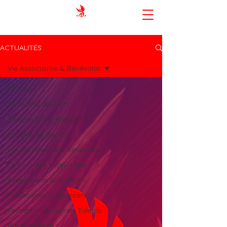
AMIENS SPORTING CLUB BASKET-
BALL
ACTUALITÉS
Vie Associative & Bénévolat
All Posts
Actualités du Club
Équipes & Compétitions
Paroles de Phénix
Vie Associative & Bénévolat
Le Coin des Supporters
Événements & Tournois
Partenaires & Sponsors
Formation & Jeunes Talents
Pré-Nationale